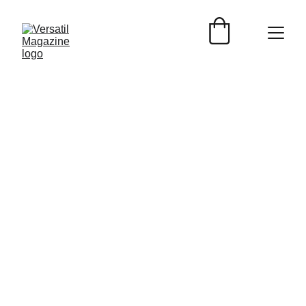
Nedda S. Perales M. Para Versátil Magazine.
12/5/2023
3 min read