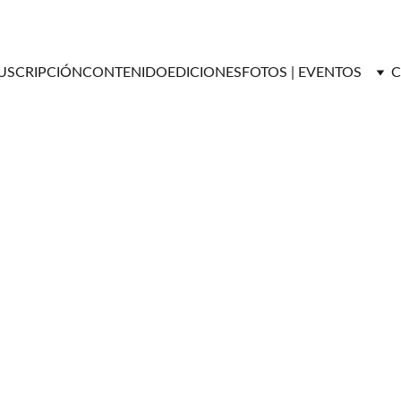
USCRIPCIÓN
CONTENIDO
EDICIONES
FOTOS | EVENTOS
C
ENTREVISTAS
Versátil Magazine
10/8/2025
2 min read