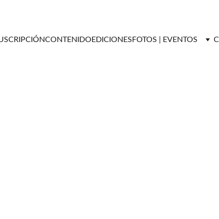
USCRIPCIÓN
CONTENIDO
EDICIONES
FOTOS | EVENTOS
C
ENTREVISTAS
Versátil Magazine
6/10/2025
3 min read