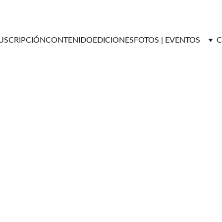
USCRIPCIÓN
CONTENIDO
EDICIONES
FOTOS | EVENTOS
C
ENTRETENIMIENTO
Versátil Magazine
10/1/2025
3 min read