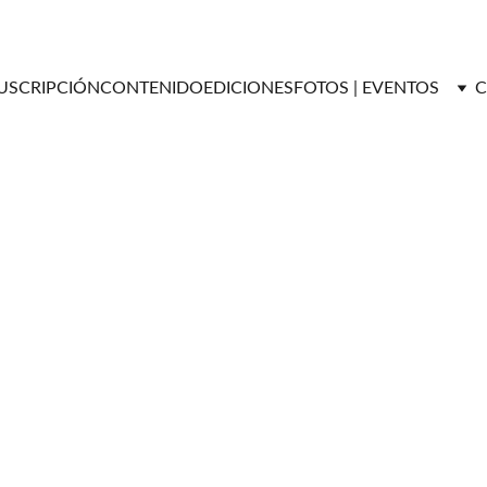
USCRIPCIÓN
CONTENIDO
EDICIONES
FOTOS | EVENTOS
C
Marili de la Puebla
2/29/2024
3 min read