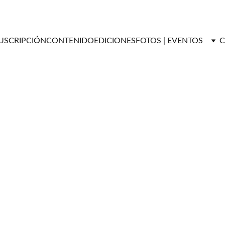
USCRIPCIÓN
CONTENIDO
EDICIONES
FOTOS | EVENTOS
C
Lemil Collazo / Fotos: @robertovalbuenagraphic