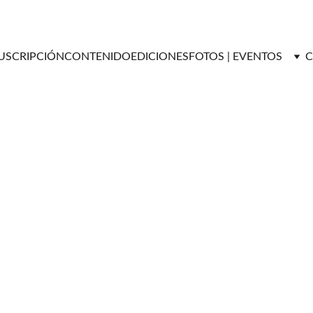
USCRIPCIÓN
CONTENIDO
EDICIONES
FOTOS | EVENTOS
C
Versatil Magazine
7/5/2024
1 min read