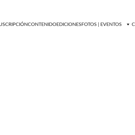
USCRIPCIÓN
CONTENIDO
EDICIONES
FOTOS | EVENTOS
C
Versátil Magazine
6/20/2025
3 min read