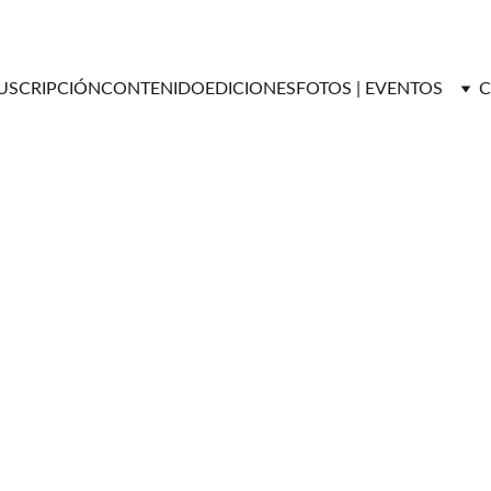
USCRIPCIÓN
CONTENIDO
EDICIONES
FOTOS | EVENTOS
C
ENTRETENIMIENTO
Versátil Magazine
10/30/2025
2 min read