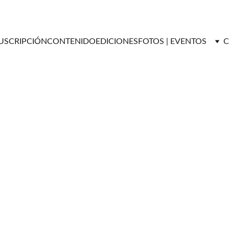
USCRIPCIÓN
CONTENIDO
EDICIONES
FOTOS | EVENTOS
C
Versátil Magazine
5/16/2024
3 min read