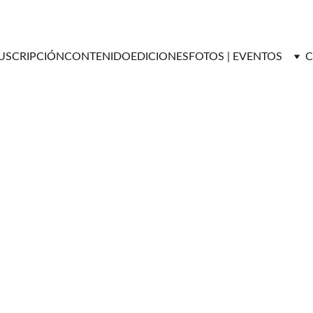
USCRIPCIÓN
CONTENIDO
EDICIONES
FOTOS | EVENTOS
C
ENTREVISTAS
Versátil Magazine
12/8/2025
2 min read