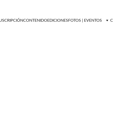
USCRIPCIÓN
CONTENIDO
EDICIONES
FOTOS | EVENTOS
C
Versátil Magazine
8/6/2025
3 min read