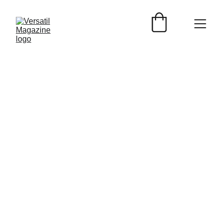
Por Por Mr. Frank Enrique para Versátil Magazine.
12/5/2023
1 min read