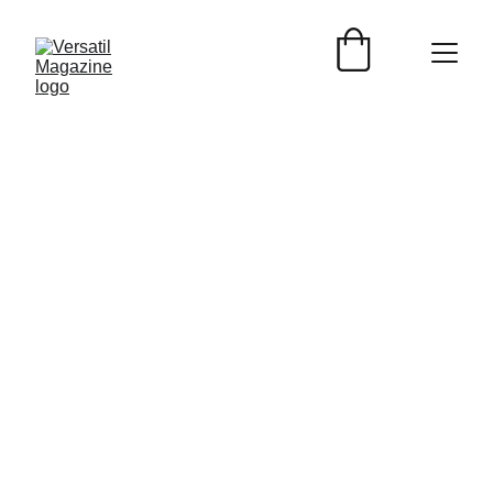
Versátil Christmas 
Memories
Paquetes de Sesiones Fotográficas Navideñas 2025
Te presentamos nuestros 2 paquetes
Este año celebra la Navidad con recuerdos únicos 
que combinan 
cercanía, naturalidad y 
. Te ofrecemos dos opciones 
originalidad
diseñadas para que tu familia brille en esta 