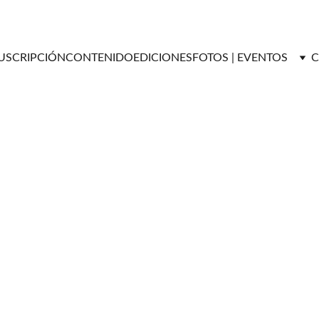
USCRIPCIÓN
CONTENIDO
EDICIONES
FOTOS | EVENTOS
C
ESTILO DE VIDA
Versátil Magazine
3/11/2026
3 min read